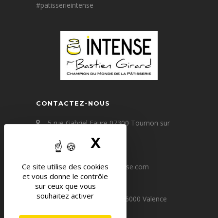
#patisserieintense
CONTACTEZ-NOUS
5 rue Gabriel Faure 07300 Tournon sur
Rhône
X
MASQUER LE B
+33(0) 4 75 09 67 60
Ce site utilise des cookies
contact@patisserie-intense.com
et vous donne le contrôle
sur ceux que vous
souhaitez activer
64 avenue Victor Hugo 26000 Valence
+33(0) 4 75 80 24 83