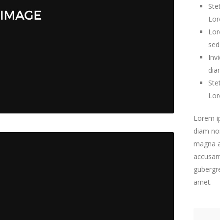
Ste
Lor
Lor
sed
Inv
dia
Ste
Lor
Lorem ip
diam no
magna al
accusam 
gubergre
amet.