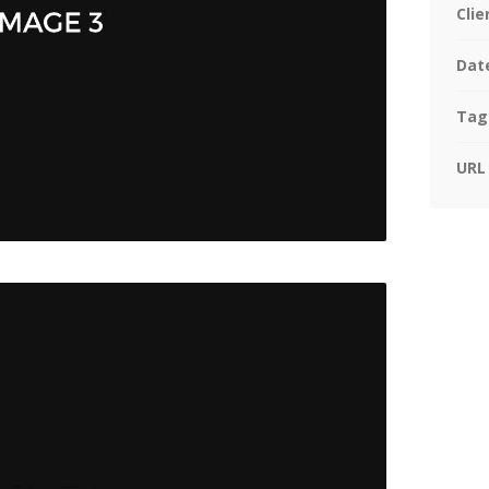
Clie
Dat
Tag
URL