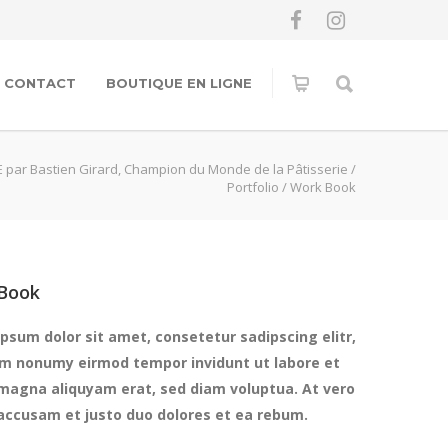
CONTACT
BOUTIQUE EN LIGNE
 par Bastien Girard, Champion du Monde de la Pâtisserie
/
Portfolio
/
Work Book
Book
psum dolor sit amet, consetetur sadipscing elitr,
am nonumy eirmod tempor invidunt ut labore et
magna aliquyam erat, sed diam voluptua. At vero
accusam et justo duo dolores et ea rebum.