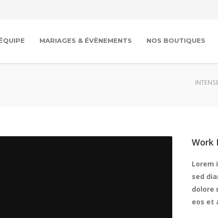
’ÉQUIPE
MARIAGES & ÉVÈNEMENTS
NOS BOUTIQUES
INTENSE
Work 
Lorem i
sed di
dolore 
eos et 