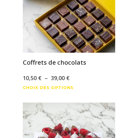
peuvent
être
choisies
sur
la
page
du
produit
Coffrets de chocolats
Plage
10,50
€
–
39,00
€
Ce
de
CHOIX DES OPTIONS
produit
prix :
a
10,50 €
plusieurs
à
variations.
Les
39,00 €
options