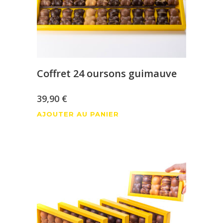
sur
la
page
du
produit
Coffret 24 oursons guimauve
39,90
€
AJOUTER AU PANIER