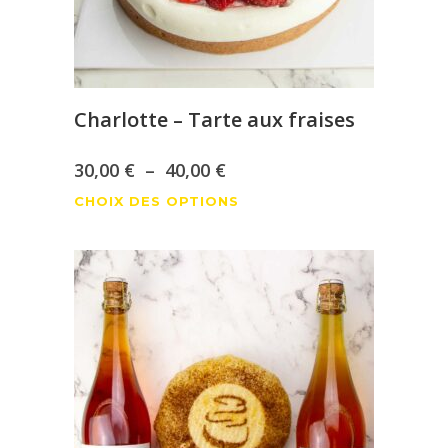
Charlotte – Tarte aux fraises
Plage
30,00
€
–
40,00
€
Ce
de
CHOIX DES OPTIONS
produit
prix :
a
30,00 €
plusieurs
à
variations.
Les
40,00 €
options
peuvent
être
choisies