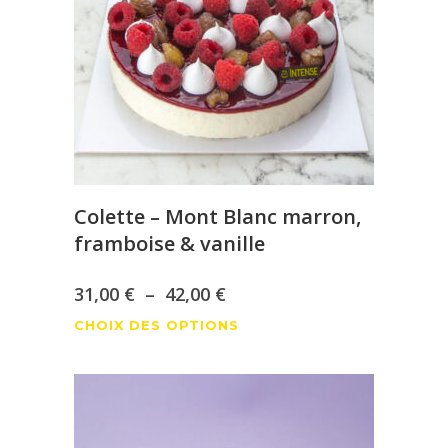
peuvent
être
choisies
sur
la
page
du
produit
Colette – Mont Blanc marron,
framboise & vanille
Plage
31,00
€
–
42,00
€
Ce
de
CHOIX DES OPTIONS
produit
prix :
a
31,00 €
plusieurs
à
variations.