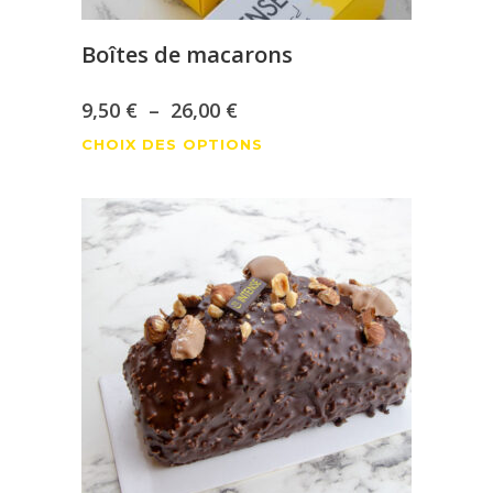
du
produit
Boîtes de macarons
Plage
9,50
€
–
26,00
€
Ce
de
CHOIX DES OPTIONS
produit
prix :
a
9,50 €
plusieurs
à
variations.
Les
26,00 €
options
peuvent
être
choisies
sur
la
page