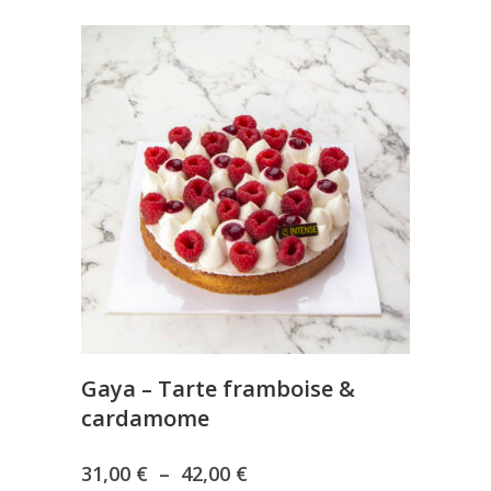
Gaya – Tarte framboise &
cardamome
Plage
31,00
€
–
42,00
€