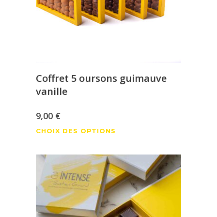
Coffret 5 oursons guimauve
vanille
9,00
€
Ce
CHOIX DES OPTIONS
produit
a
plusieurs
variations.
Les
options