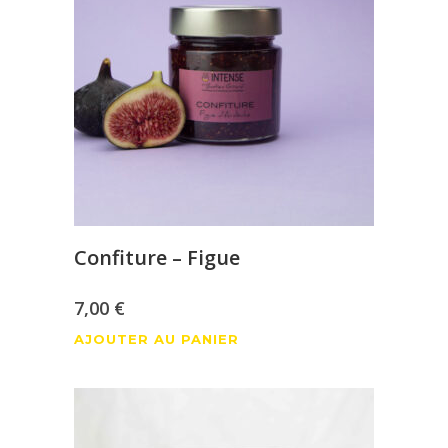
Les
42,00 €
options
peuvent
être
choisies
sur
la
page
du
produit
Confiture – Figue
7,00
€
AJOUTER AU PANIER