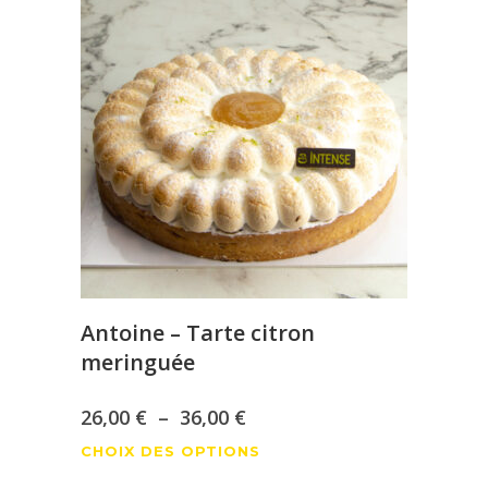
Antoine – Tarte citron
meringuée
Plage
26,00
€
–
36,00
€
Ce
de
CHOIX DES OPTIONS
produit