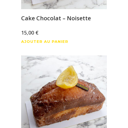
du
produit
Cake Chocolat – Noisette
15,00
€
AJOUTER AU PANIER