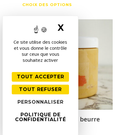
Ce
de
CHOIX DES OPTIONS
produit
prix :
a
31,00 €
X
MASQUER LE 
plusieurs
à
variations.
Ce site utilise des cookies
Les
42,00 €
et vous donne le contrôle
options
sur ceux que vous
peuvent
souhaitez activer
être
choisies
TOUT ACCEPTER
sur
TOUT REFUSER
la
page
PERSONNALISER
du
produit
POLITIQUE DE
Glace – Caramel au beurre
CONFIDENTIALITÉ
salé