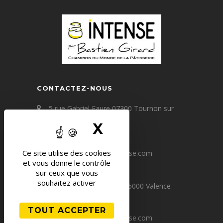
CONTACTEZ-NOUS
5 rue Gabriel Faure 07300 Tournon sur
Rhône
X
MASQUER LE B
+33(0) 4 75 09 67 60
Ce site utilise des cookies
contact@patisserie-intense.com
et vous donne le contrôle
sur ceux que vous
souhaitez activer
64 avenue Victor Hugo 26000 Valence
+33(0) 4 75 80 24 83
TOUT ACCEPTER
valence@patisserie-intense.com