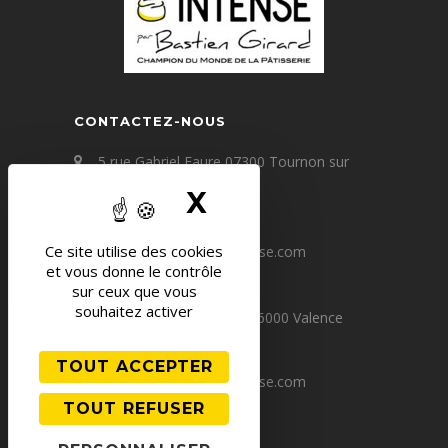
CONTACTEZ-NOUS
5 rue Gabriel Faure 07300 Tournon sur
Rhône
X
MASQUER LE B
+33(0) 4 75 09 67 60
Ce site utilise des cookies
contact@patisserie-intense.com
et vous donne le contrôle
sur ceux que vous
souhaitez activer
64 avenue Victor Hugo 26000 Valence
+33(0) 4 75 80 24 83
TOUT ACCEPTER
valence@patisserie-intense.com
TOUT REFUSER