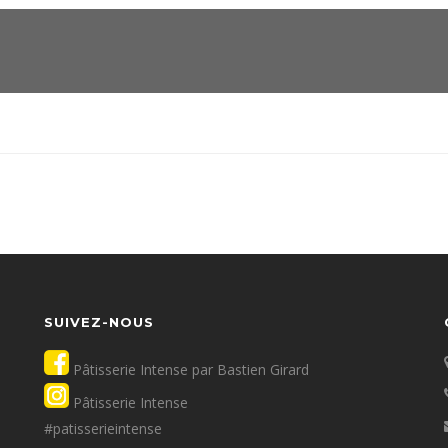
SUIVEZ-NOUS
ANDEAU DES COOKIES
Pâtisserie Intense par Bastien Girard
Pâtisserie Intense
#patisserieintense