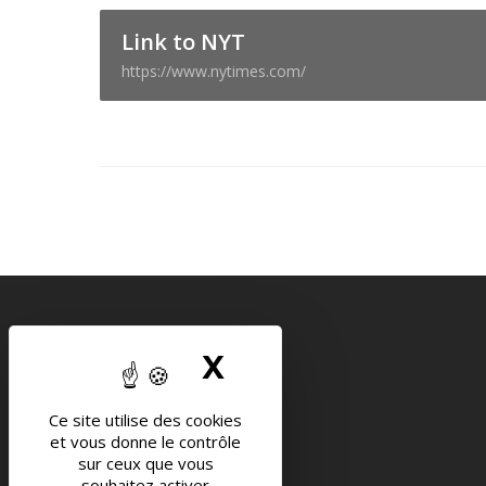
Link to NYT
https://www.nytimes.com/
INTENSE
X
MASQUER LE B
Mentions légales
Ce site utilise des cookies
CGV
et vous donne le contrôle
sur ceux que vous
souhaitez activer