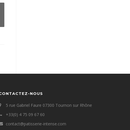
CONTACTEZ-NOUS
5 rue Gabriel Faure 07300 Tournon sur Rhône
+33(0) 4 75 09 67 60
contact@patisserie-intense.com