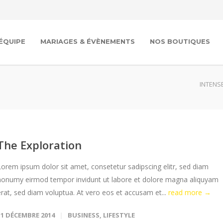
’ÉQUIPE
MARIAGES & ÉVÈNEMENTS
NOS BOUTIQUES
INTENSE
The Exploration
Lorem ipsum dolor sit amet, consetetur sadipscing elitr, sed diam
nonumy eirmod tempor invidunt ut labore et dolore magna aliquyam
erat, sed diam voluptua. At vero eos et accusam et...
read more →
11 DÉCEMBRE 2014
BUSINESS
,
LIFESTYLE