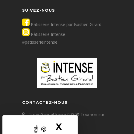
SUIVEZ-NOUS
Pâtisserie Intense par Bastien Girard
Pâtisserie Intense
#patisserieintense
CONTACTEZ-NOUS
5 rue Gabriel Faure 07300 Tournon sur
Rhône
X
MASQUER LE B
+33(0) 4 75 09 67 60