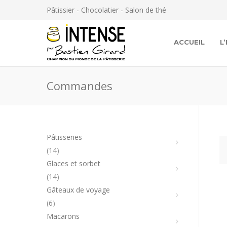
Panneau de gestion des cookies
Pâtissier - Chocolatier - Salon de thé
ACCUEIL
L
Commandes
Pâtisseries
14
14
produits
Glaces et sorbet
14
14
produits
Gâteaux de voyage
6
6
produits
Macarons