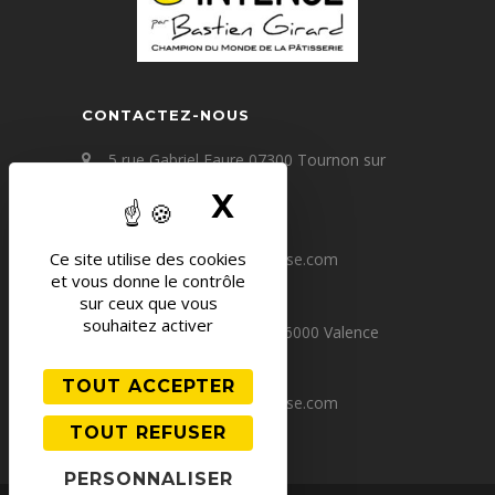
CONTACTEZ-NOUS
5 rue Gabriel Faure 07300 Tournon sur
Rhône
X
MASQUER LE 
+33(0) 4 75 09 67 60
Ce site utilise des cookies
contact@patisserie-intense.com
et vous donne le contrôle
sur ceux que vous
souhaitez activer
64 avenue Victor Hugo 26000 Valence
+33(0) 4 75 80 24 83
TOUT ACCEPTER
valence@patisserie-intense.com
TOUT REFUSER
PERSONNALISER