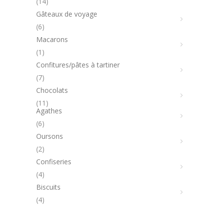
14
14
produits
Gâteaux de voyage
6
6
produits
Macarons
1
1
produit
Confitures/pâtes à tartiner
7
7
produits
Chocolats
11
11
Agathes
produits
6
6
produits
Oursons
2
2
produits
Confiseries
4
4
produits
Biscuits
4
4
produits