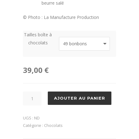
beurre salé
©
Photo : La Manufacture Production
Tailles boîte à
chocolats
39,00
€
quantité
AJOUTER AU PANIER
de
Coffrets
UGS :
ND
de
Catégorie :
Chocolats
chocolats