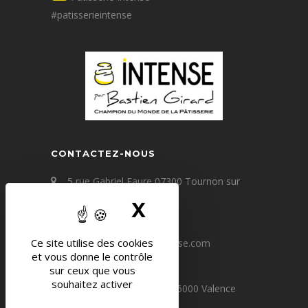
#patisserieintense
CONTACTEZ-NOUS
5 rue Gabriel Faure 07300 Tournon sur
Rhône
X
MASQUER LE 
+33(0) 4 75 09 67 60
Ce site utilise des cookies
contact@patisserie-intense.com
et vous donne le contrôle
sur ceux que vous
souhaitez activer
64 avenue Victor Hugo 26000 Valence