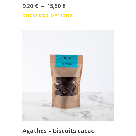
Plage
9,20
€
–
15,50
€
Ce
de
CHOIX DES OPTIONS
produit
prix :
a
9,20 €
plusieurs
à
variations.
Les
15,50 €
options
peuvent
être
choisies
sur
la
page
du
produit
Agathes – Biscuits cacao