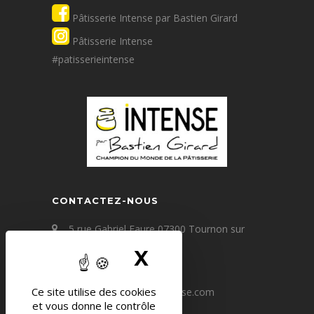
Pâtisserie Intense par Bastien Girard
Pâtisserie Intense
#patisserieintense
CONTACTEZ-NOUS
5 rue Gabriel Faure 07300 Tournon sur
Rhône
X
MASQUER LE 
+33(0) 4 75 09 67 60
Ce site utilise des cookies
contact@patisserie-intense.com
et vous donne le contrôle